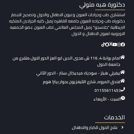
دكتورة هبه متولي
استشاري طب وجراحات العيون وعيون الاطفال والحول وتصحيح الابصار
دكتوراه طب وجراحه العيون جامعه القاهره زميل كليه الجراحين الملكيه
البريطانية "جلاسجو" زميل المجلس العالمي لطب العيون عضو الجمعيه
الاوروبيه لعيون الاطفال و الحول
X
الدليل الشامل لـ علاج الحول عند الاطفال بالتقنيات
امام بوابة 4، 116 ش محيي الدين ابو العز الدور الاول متفرع من
الحديثة (خطوة بخطوة)
جامعة الدول
بيفرلي هيلز - سوديك ميديكال سنتر - الدور الثاني
فندق المروه, شارع التليفزيون بجوار بيتزا هوم
01155611453
السبت - الأربعاء
الخدمات
علاج الحول للكبار والاطفال