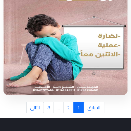
السابق
1
2
...
8
التالى