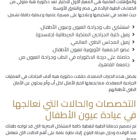
والمؤهلات العلمية هي المعيار الأول للاختيار. تعد دكتورة هبة متولي من
الكفاءات الطبية الرائدة في مصر والشرق الأوسط
حيث تعتمد في تشخيصها وعلاجها على مسيرة علمية وعملية حافلة تشمل:
استشاري طب وجراحة العيون وعيون الأطفال.
زميل كلية الجراحين الملكية البريطانية (جلاسجو).
زميل المجلس الطبي العالمي.
عضو الجمعية الأوروبية لعيون الأطفال.
حاصلة على درجة الدكتوراه في الطب وجراحة العيون من
جامعة القاهرة.
بفضل هذه الخبرات الممتدة، حققت دكتورة هبة آلاف النجاحات في العمليات
الجراحية المعقدة، مما يجعلها الخيار الأمثل لكل أب وأم يبحثون عن الأمان
الطبي لأطفالهم.
التخصصات والحالات التي نعالجها
في عيادة عيون الأطفال
تم تصميم خدماتنا الطبية لتغطية كافة المشاكل البصرية التي قد تواجه طفلك
منذ الولادة وحتى مرحلة البلوغ. إليك نظرة عامة على أهم الحالات التي نتعامل
معها: