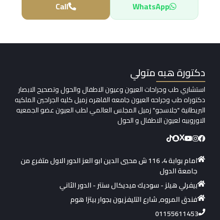
Call
WhatsApp
دكتورة هبه متولي
استشاري طب وجراحات العيون وعيون الاطفال والحول وتصحيح الابصار
دكتوراه طب وجراحه العيون جامعه القاهره زميل كليه الجراحين الملكيه
البريطانية "جلاسجو" زميل المجلس العالمي لطب العيون عضو الجمعيه
الاوروبيه لعيون الاطفال و الحول
X
امام بوابة 4، 116 ش محيي الدين ابو العز الدور الاول متفرع من
جامعة الدول
بيفرلي هيلز - سوديك ميديكال سنتر - الدور الثاني
فندق المروه, شارع التليفزيون بجوار بيتزا هوم
01155611453