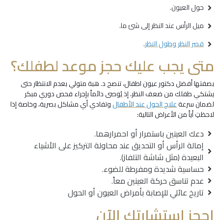
حول العيون.
ميل الرأس عند النظر إلى شئ ما.
قصر النظر وطول النظر
.
متى يجب عليك حجز موعد لطفلك؟
بصفتها أفضل دكتور عيون اطفال، تنصح د. هبة متولي بعدم الانتظار حتى
يشتكي طفلك من ضعف النظر، إذ يُوصى دائماً بإجراء فحص دوري مبكر
لضمان سرعة
علاج الحول عند الأطفال
وتفادي أي مشاكل بصرية، وخاصة إذا
لاحظتِ أياً من الأعراض التالية:
دعك العينين باستمرار أو احمرارهما.
إمالة الرأس أو التحديق عند محاولة التركيز على الأشياء
البعيدة (مثل شاشة التلفاز).
حساسية شديدة ومفرطة للضوء.
عدم تناسق حركة العينين معاً.
تاريخ عائلي للإصابة بأمراض العيون أو الحول
احجز استشارتك الآن