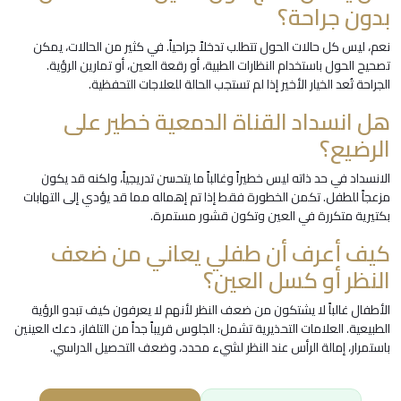
بدون جراحة؟
نعم، ليس كل حالات الحول تتطلب تدخلاً جراحياً. في كثير من الحالات، يمكن
تصحيح الحول باستخدام النظارات الطبية، أو رقعة العين، أو تمارين الرؤية.
الجراحة تُعد الخيار الأخير إذا لم تستجب الحالة للعلاجات التحفظية.
هل انسداد القناة الدمعية خطير على
الرضيع؟
الانسداد في حد ذاته ليس خطيراً وغالباً ما يتحسن تدريجياً، ولكنه قد يكون
مزعجاً للطفل. تكمن الخطورة فقط إذا تم إهماله مما قد يؤدي إلى التهابات
بكتيرية متكررة في العين وتكون قشور مستمرة.
كيف أعرف أن طفلي يعاني من ضعف
النظر أو كسل العين؟
الأطفال غالباً لا يشتكون من ضعف النظر لأنهم لا يعرفون كيف تبدو الرؤية
الطبيعية. العلامات التحذيرية تشمل: الجلوس قريباً جداً من التلفاز، دعك العينين
باستمرار، إمالة الرأس عند النظر لشيء محدد، وضعف التحصيل الدراسي.