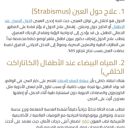
1. علاج حول العين (Strabismus)
الحول هو اختلال في توازن العينين، حيث تتجه إحدى العينين
الحول الانسي عند
الاطفال
أو للخارج حول وحشي . إهمال علاج الحول لا يؤثر فقط على المظهر
الجمالي للطفل، بل قد يؤدي إلى ازدواجية الرؤية وفقدان الإدراك العميق.
يتطلب علاج الحول إشراف دكتور عيون اطفال ماهر لوضع خطط مخصصة تبدأ
من النظارات الطبية والتمارين البصرية، وصولاً إلى التدخل الجراحي الدقيق لضبط
عضلات العين بنسب نجاح تتجاوز 95%.
2. المياه البيضاء عند الأطفال (الكاتاراكت
الخلقي)
هناك اعتقاد خاطئ بأن
عملية المياه البيضاء
تقتصر على كبار السن. في الواقع،
قد يولد الطفل بها نتيجة عيوب خلقية، أو بسبب تناول الأم لبعض الأدوية مثل
الكورتيزون والمضادات الحيوية دون استشارة طبية أثناء الحمل، أو إصابتها
بعدوى أثرت على الجنين.
تتطلب هذه الحالة تدخلاً جراحياً دقيقاً لشفط العدسة المعتمة وزرع عدسة
جديدة. وتتوافق بروتوكولاتنا الجراحية مع التوصيات العالمية لـ الأكاديمية
الأمريكية لطب العيون
AAO
لضمان أعلى درجات الأمان، حيث نعتمد على أحدث
تقنيات الفاكو (الموجات فوق الصوتية) وليزر الفيمتو ثانية.