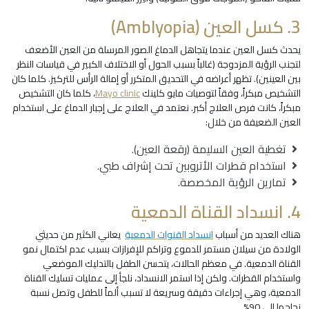
3. كسل العين (Amblyopia)
يحدث كسل العين عندما يتجاهل الدماغ الصور المرسلة من العين الأضعف
لتجنب الرؤية المزدوجة (غالباً بسبب الحول أو الاختلاف الكبير في قياسات النظر
بين العينين). تظهر أعراضه في التحديق المتكرر أو إمالة الرأس للتركيز. كلما كان
التشخيص مبكراً، وفقاً لتوصيات مايو كلينك
Mayo clinic
، كلما كان التشخيص
مبكراً، كانت فرص العلاج أكبر. نعتمد في العلاج على إجبار الدماغ على استخدام
العين الضعيفة من خلال:
تغطية العين السليمة (رقعة العين).
استخدام قطرات الأتروبين تحت إشراف طبي.
تمارين الرؤية المخصصة.
4. انسداد القناة الدمعية
هناك العديد من أسباب
انسداد القنوات الدمعية
يعاني الكثير من حديثي
الولادة من سيلان مستمر للدموع وتراكم للإفرازات بسبب عدم اكتمال نمو
القناة الدمعية. في معظم الحالات، يتحسن الطفل بالتدليك الموضعي
واستخدام القطرات. ولكن إذا استمر الانسداد، نلجأ إلى عمليات تسليك القناة
الدمعية، وهي إجراءات دقيقة وسريعة لا تسبب ألماً للطفل وتصل نسبة
نجاحها إلى 90%.