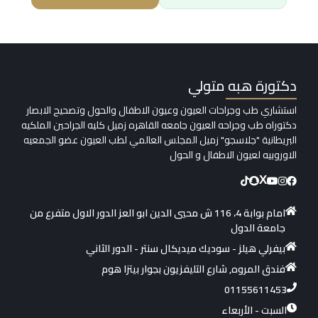
دكتورة هبه متولي
استشاري طب وجراحات العيون وعيون الاطفال والحول وتصحيح الابصار
دكتوراه طب وجراحه العيون جامعه القاهره زميل كليه الجراحين الملكيه
البريطانية "جلاسجو" زميل المجلس العالمي لطب العيون عضو الجمعيه
الاوروبيه لعيون الاطفال و الحول
X
امام بوابة 4، 116 ش محيي الدين ابو العز الدور الاول متفرع من
جامعة الدول
بيفرلي هيلز - سوديك ميديكال سنتر - الدور الثاني
فندق المروه, شارع التليفزيون بجوار بيتزا هوم
01155611453
السبت - الأربعاء