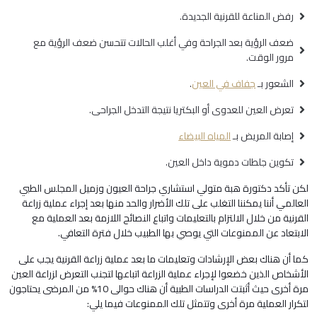
رفض المناعة للقرنية الجديدة.
ضعف الرؤية بعد الجراحة وفي أغلب الحالات تتحسن ضعف الرؤية مع
مرور الوقت.
الشعور بـ
جفاف في العين
.
تعرض العين للعدوى أو البكتريا نتيجة التدخل الجراحى.
إصابة المريض بـ
المياه البيضاء
تكوين جلطات دموية داخل العين.
لكن تأكد دكتورة هبة متولي استشاري جراحة العيون وزميل المجلس الطبي
العالمي أننا يمكننا التغلب على تلك الأضرار والحد منها بعد إجراء عملية زراعة
القرنية من خلال الالتزام بالتعليمات واتباع النصائح اللازمة بعد العملية مع
الابتعاد عن الممنوعات التي يوصي بها الطبيب خلال فترة التعافي.
كما أن هناك بعض الإرشادات وتعليمات ما بعد عملية زراعة القرنية يجب على
الأشخاص الذين خضعوا لإجراء عملية الزراعة اتباعها لتجنب التعرض لزراعة العين
مرة أخرى حيث أثبتت الدراسات الطبية أن هناك حوالى 10% من المرضى يحتاجون
لتكرار العملية مرة أخرى وتتمثل تلك الممنوعات فيما يلي: