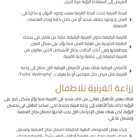
المريض إلى استعادة الرؤية مرة أخرى.
قرحة القرنية تحدث قرحة القرنية بسبب وجود التهاب و بكتريا في
العين و وجود جفاف شديد أو من خلال كثرة إرتداء العدسات
اللاصقة.
القرنية الرقيقة تكون القرنية الرقيقة عبارة عن تقليل في سمك
الطبقة الخارجية من طبقة العين مما يؤثر على شكل العين
ووظيفتها وفي أغلب الحالات يحتاج الأشخاص الذين يعانون من
القرنية الرقيقة إلى عملية زراعة القرنية.
الأمراض الوراثية هناك بعض الأمراض الوراثية التي تحتاج إلى زراعة
القرنية مثل مرض حثل فوكس أو ما يعرف بـ "Fuchs’ dystrophy".
زراعة القرنية للاطفال
هناك بعض الأطفال تعانى من تلف شديد في القرنية مما يؤثر بشكل كبير على
الرؤية لذلك يلجأ الأطباء إلى زراعة قرنية جديدة لكي تساعد الطفل في تحسين
الرؤية، لكن هناك بعض الإجراءات التي يجب اتباعها لضمان نجاح العملية
وتشمل ما يلي:
إجراء بعض الفحوصات الطبية الدقيقة لضمان نجاح العملية وتشمل
فحص تقييم صحة عين وقرنية الطفل، قياس شكل القرنية و فحص