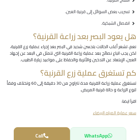
انتفاخ القرنية.
تسريب بعض السوائل إلى قرنية العين.
انفصال الشبكية.
هل يعود البصر بعد زراعة القرنية؟
نعم، تشعر أغلب الحالات بتحسن شديد في البصر بعد إجراء عملية زرع القرنية،
لكن يجب اتباع نصائح بعد عملية زراعة القرنية التي تتمثل في البعد عن إجهاد
العين، الإبتعاد عن التدخين والأتربة والحفاظ على مواعيد زيارة الطبيب.
كم تستغرق عملية زرع القرنية؟
تستغرق عملية زراعة القرنية مدة تتراوح من 30 دقيقة إلى 60 وتختلف وفقاً
لنوع الزراعة و حالة قرنية المريض.
اقرآ ايضا:
سعر عملية المياه البيضاء
Call
WhatsApp