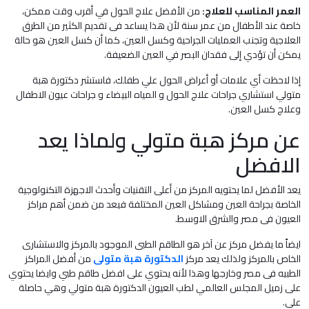
العمر المناسب للعلاج:
من الأفضل علاج الحول في أقرب وقت ممكن،
خاصة عند الأطفال من عمر سنة لأن هذا يساعد فى تقديم الكثير من الطرق
العلاجية وتجنب العمليات الجراحية وكسل العين، كما أن كسل العين هو حالة
يمكن أن تؤدي إلى فقدان البصر في العين الضعيفة.
إذا لاحظت أي علامات أو أعراض الحول علي طفلك، فاستشر دكتورة هبة
متولي استشاري جراحات علاج الحول و المياه البيضاء و جراحات عيون الاطفال
وعلاج كسل العين.
عن مركز هبة متولي ولماذا يعد
الافضل
يعد الأفضل لما يحتويه المركز من أعلى التقنيات وأحدث الاجهزة التكنولوجية
الخاصة بجراحة العين ومشاكل العين المختلفة فيعد من ضمن أهم مراكز
العيون فى مصر والشرق الاوسط.
ايضاً ما يفضل مركز عن آخر هو الطاقم الطبى الموجود بالمركز والاستشارى
الخاص بالمركز ولذلك يعد مركز
الدكتورة هبة متولى
من أفضل المراكز
الطبيه فى مصر وخارجها وهذا لأنه يحتوي على افضل طاقم طبي وايضا يحتوي
على زميل المجلس العالمي لطب العيون الدكتورة هبة متولي وهي حاصلة
على.