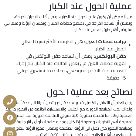
عملية الحول عند الكبار
من الممكن أن يكون علاج الحول عند الكبار هو فى أغلب الاحيان الجراحة،
ويمكن أن تساعد الجراحة في تصحيح محاذاة العينين وتحسين الرؤية وفيما يلي
سنوضح أهم طرق العلاج عند الكبار.
جراحة عضلات العين:
هي الطريقة الأكثر شيوعًا لعلاج
الحول عند الكبار.
حقن البوتكس:
يمكن أن تساعد حقن البوتكس في
تقوية عضلات العين في بعض الحالات عند الكبار، يتم إجراء
العملية تحت التخدير الموضعي، وعادة ما تستغرق حوالي
15 دقيقة.
نصائح بعد عملية الحول
يجب العلم أن التعافى الكامل قد يبلغ عدة ايام وتصل أحيانا الى عدة أسابيع
ولذلك يجب المتابعة الدورية مع الطبيب والاستشارة الدائمة عن التطور ما بعد
العملية وهذا ما تقدمة دكتورة هبة متولي المتابعة الدورية بعد العملية
لمعرفة أهم التطورات ومعرفة إذا كان يوجد مضاعفات أو أي آثار جانبية
ومتابعة التطور حتى تصل الى الرؤية الصحيحة وتعديل محور الرؤية بنجاح وفيما
يلى سنعرض أهم العناصر التي يؤخذ بها خلال فترة التعافي.