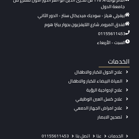
امام بوابة 4، 116 ش محيي الدين ابو العز الدور الاول متفرع من
جامعة الدول
بيفرلي هيلز - سوديك ميديكال سنتر - الدور الثاني
فندق المروه, شارع التليفزيون بجوار بيتزا هوم
01155611453
السبت - الأربعاء
الخدمات
علاج الحول للكبار والاطفال
المياة البيضاء للكبار والاطفال
علاج ازدواجية الرؤية
علاج كسل العين الوظيفي
علاج امراض الجهاز الدمعي
تصحيح الابصار
الخدمات
عنا
اتصل بنا
01155611453